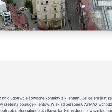
ia na długotrwałe i owocne kontakty z klientami. Jej celem jest 
eż w rzetelną obsługę klientów. W skład personelu AirMAX wchod
otrzeb potencjalnego użytkownika. Firma docenia wszelkie opinie