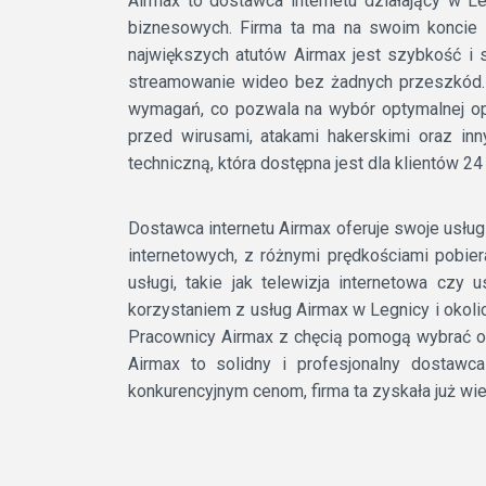
Airmax to dostawca internetu działający w Le
biznesowych. Firma ta ma na swoim koncie 
największych atutów Airmax jest szybkość i s
streamowanie wideo bez żadnych przeszkód. 
wymagań, co pozwala na wybór optymalnej op
przed wirusami, atakami hakerskimi oraz in
techniczną, która dostępna jest dla klientów 24
Dostawca internetu Airmax oferuje swoje usług
internetowych, z różnymi prędkościami pobie
usługi, takie jak telewizja internetowa czy
korzystaniem z usług Airmax w Legnicy i okoli
Pracownicy Airmax z chęcią pomogą wybrać op
Airmax to solidny i profesjonalny dostawca 
konkurencyjnym cenom, firma ta zyskała już wi