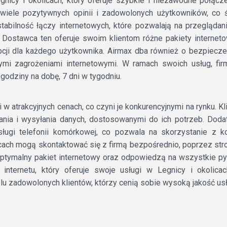
gnicy i okolicach, który oferuje szybkie i niezawodne połącz
wiele pozytywnych opinii i zadowolonych użytkowników, co ś
tabilność łączy internetowych, które pozwalają na przeglądani
Dostawca ten oferuje swoim klientom różne pakiety interneto
cji dla każdego użytkownika. Airmax dba również o bezpiecze
nymi zagrożeniami internetowymi. W ramach swoich usług, fi
 godziny na dobę, 7 dni w tygodniu.
i w atrakcyjnych cenach, co czyni je konkurencyjnymi na rynku. 
rania i wysyłania danych, dostosowanymi do ich potrzeb. Dod
 usługi telefonii komórkowej, co pozwala na skorzystanie z
cach mogą skontaktować się z firmą bezpośrednio, poprzez stron
tymalny pakiet internetowy oraz odpowiedzą na wszystkie pyt
internetu, który oferuje swoje usługi w Legnicy i okolicac
elu zadowolonych klientów, którzy cenią sobie wysoką jakość us