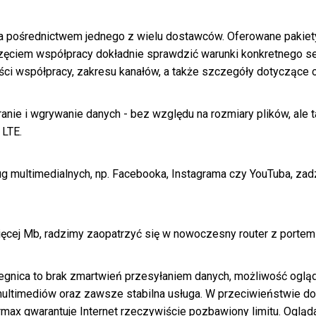
 za pośrednictwem jednego z wielu dostawców. Oferowane pakiet
zęciem współpracy dokładnie sprawdzić warunki konkretnego s
ści współpracy, zakresu kanałów, a także szczegóły dotyczące 
eranie i wgrywanie danych - bez względu na rozmiary plików, ale
 LTE.
ług multimedialnych, np. Facebooka, Instagrama czy YouTuba, z
ięcej Mb, radzimy zaopatrzyć się w nowoczesny router z port
Legnica to brak zmartwień przesyłaniem danych, możliwość ogląd
ultimediów oraz zawsze stabilna usługa. W przeciwieństwie do 
rmax gwarantuje Internet rzeczywiście pozbawiony limitu. Ogląda