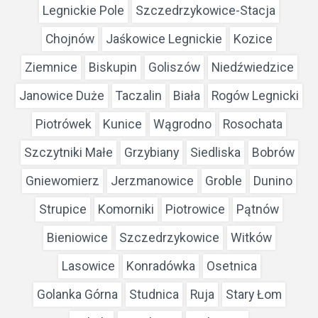
Legnickie Pole
Szczedrzykowice-Stacja
Chojnów
Jaśkowice Legnickie
Kozice
Ziemnice
Biskupin
Goliszów
Niedźwiedzice
Janowice Duże
Taczalin
Biała
Rogów Legnicki
Piotrówek
Kunice
Wągrodno
Rosochata
Szczytniki Małe
Grzybiany
Siedliska
Bobrów
Gniewomierz
Jerzmanowice
Groble
Dunino
Strupice
Komorniki
Piotrowice
Pątnów
Bieniowice
Szczedrzykowice
Witków
Lasowice
Konradówka
Osetnica
Golanka Górna
Studnica
Ruja
Stary Łom