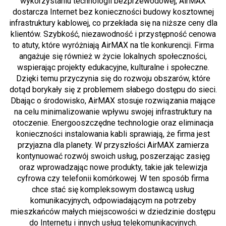
wykorzystaniu technologii bezprzewodowej, AirMAX
dostarcza Internet bez konieczności budowy kosztownej
infrastruktury kablowej, co przekłada się na niższe ceny dla
klientów. Szybkość, niezawodność i przystępność cenowa
to atuty, które wyróżniają AirMAX na tle konkurencji. Firma
angażuje się również w życie lokalnych społeczności,
wspierając projekty edukacyjne, kulturalne i społeczne.
Dzięki temu przyczynia się do rozwoju obszarów, które
dotąd borykały się z problemem słabego dostępu do sieci.
Dbając o środowisko, AirMAX stosuje rozwiązania mające
na celu minimalizowanie wpływu swojej infrastruktury na
otoczenie. Energooszczędne technologie oraz eliminacja
konieczności instalowania kabli sprawiają, że firma jest
przyjazna dla planety. W przyszłości AirMAX zamierza
kontynuować rozwój swoich usług, poszerzając zasięg
oraz wprowadzając nowe produkty, takie jak telewizja
cyfrowa czy telefonii komórkowej. W ten sposób firma
chce stać się kompleksowym dostawcą usług
komunikacyjnych, odpowiadającym na potrzeby
mieszkańców małych miejscowości w dziedzinie dostępu
do Internetu i innych usług telekomunikacyjnych.