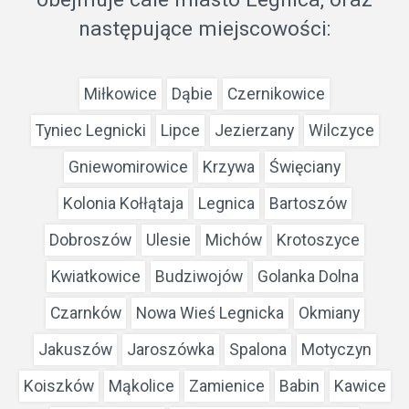
następujące miejscowości:
Miłkowice
Dąbie
Czernikowice
Tyniec Legnicki
Lipce
Jezierzany
Wilczyce
Gniewomirowice
Krzywa
Święciany
Kolonia Kołłątaja
Legnica
Bartoszów
Dobroszów
Ulesie
Michów
Krotoszyce
Kwiatkowice
Budziwojów
Golanka Dolna
Czarnków
Nowa Wieś Legnicka
Okmiany
Jakuszów
Jaroszówka
Spalona
Motyczyn
Koiszków
Mąkolice
Zamienice
Babin
Kawice