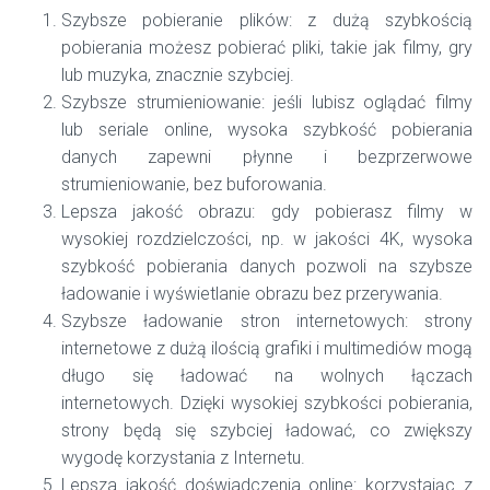
Szybsze pobieranie plików: z dużą szybkością
pobierania możesz pobierać pliki, takie jak filmy, gry
lub muzyka, znacznie szybciej.
Szybsze strumieniowanie: jeśli lubisz oglądać filmy
lub seriale online, wysoka szybkość pobierania
danych zapewni płynne i bezprzerwowe
strumieniowanie, bez buforowania.
Lepsza jakość obrazu: gdy pobierasz filmy w
wysokiej rozdzielczości, np. w jakości 4K, wysoka
szybkość pobierania danych pozwoli na szybsze
ładowanie i wyświetlanie obrazu bez przerywania.
Szybsze ładowanie stron internetowych: strony
internetowe z dużą ilością grafiki i multimediów mogą
długo się ładować na wolnych łączach
internetowych. Dzięki wysokiej szybkości pobierania,
strony będą się szybciej ładować, co zwiększy
wygodę korzystania z Internetu.
Lepsza jakość doświadczenia online: korzystając z