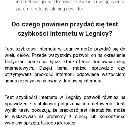
internetowego, warto również zwrócić uwagę na inne
parametry takie jak ping czy jitter.
Do czego powinien przydać się test
szybkości Internetu w Legnicy?
Test szybkości Internetu w Legnicy może przydać się do
wielu celów. Przede wszystkim, pozwoli on na określenie
faktycznej prędkości łącza, które oferuje dostawca usług
internetowych. Dzięki temu, można sprawdzić czy
otrzymywana prędkość internetu odpowiada wartościom
umieszczonym w umowie z dostawcą internetu.
Test szybkości Internetu w Legnicy pozwoli również na
sprawdzenie stabilności połączenia internetowego. Jeśli
wyniki testu pokazują, że prędkość jest niestabilna, może
to wskazywać na problemy z siecią lub konieczność
wymiany sprzętu, takiego jak router.