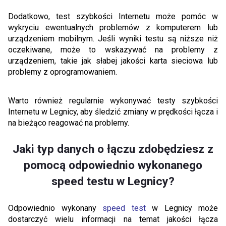
Dodatkowo, test szybkości Internetu może pomóc w
wykryciu ewentualnych problemów z komputerem lub
urządzeniem mobilnym. Jeśli wyniki testu są niższe niż
oczekiwane, może to wskazywać na problemy z
urządzeniem, takie jak słabej jakości karta sieciowa lub
problemy z oprogramowaniem.
Warto również regularnie wykonywać testy szybkości
Internetu w Legnicy, aby śledzić zmiany w prędkości łącza i
na bieżąco reagować na problemy.
Jaki typ danych o łączu zdobędziesz z
pomocą odpowiednio wykonanego
speed testu w Legnicy?
Odpowiednio wykonany
speed test
w Legnicy może
dostarczyć wielu informacji na temat jakości łącza