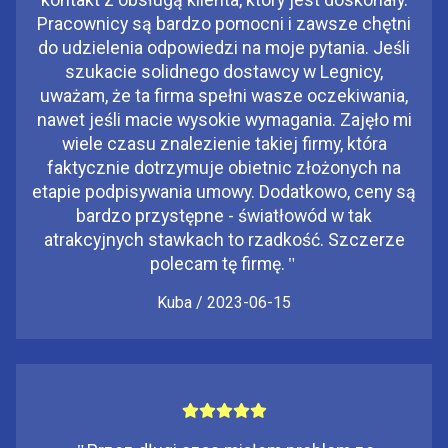
kontakt z obsługą klienta, który jest doskonały.
Pracownicy są bardzo pomocni i zawsze chętni
do udzielenia odpowiedzi na moje pytania. Jeśli
szukacie solidnego dostawcy w Legnicy,
uważam, że ta firma spełni wasze oczekiwania,
nawet jeśli macie wysokie wymagania. Zajęło mi
wiele czasu znalezienie takiej firmy, która
faktycznie dotrzymuje obietnic złożonych na
etapie podpisywania umowy. Dodatkowo, ceny są
bardzo przystępne - światłowód w tak
atrakcyjnych stawkach to rzadkość. Szczerze
polecam tę firmę.
"
Kuba / 2023-06-15