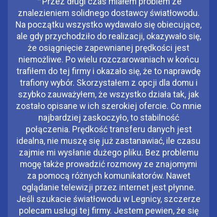
"
Przez długi czas miałem problem ze
znalezieniem solidnego dostawcy światłowodu.
Na początku wszystko wydawało się obiecujące,
ale gdy przychodziło do realizacji, okazywało się,
że osiągnięcie zapewnianej prędkości jest
niemożliwe. Po wielu rozczarowaniach w końcu
trafiłem do tej firmy i okazało się, że to naprawdę
trafiony wybór. Skorzystałem z opcji dla domu i
szybko zauważyłem, że wszystko działa tak, jak
zostało opisane w ich szerokiej ofercie. Co mnie
najbardziej zaskoczyło, to stabilność
połączenia. Prędkość transferu danych jest
idealna, nie muszę się już zastanawiać, ile czasu
zajmie mi wysłanie dużego pliku. Bez problemu
mogę także prowadzić rozmowy ze znajomymi
za pomocą różnych komunikatorów. Nawet
oglądanie telewizji przez internet jest płynne.
Jeśli szukacie światłowodu w Legnicy, szczerze
polecam usługi tej firmy. Jestem pewien, że się