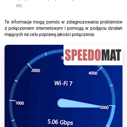
etc.
Te informacje mogą pomóc w zdiagnozowaniu problemów
z połączeniem internetowym i pomogą w podjęciu działań
mających na celu poprawę jakości połączenia.