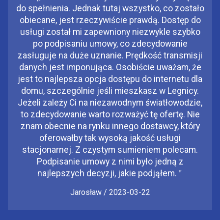
do spełnienia. Jednak tutaj wszystko, co zostało
obiecane, jest rzeczywiście prawdą. Dostęp do
usługi został mi zapewniony niezwykle szybko
po podpisaniu umowy, co zdecydowanie
zasługuje na duże uznanie. Prędkość transmisji
danych jest imponująca. Osobiście uważam, że
jest to najlepsza opcja dostępu do internetu dla
domu, szczególnie jeśli mieszkasz w Legnicy.
Jeżeli zależy Ci na niezawodnym światłowodzie,
to zdecydowanie warto rozważyć tę ofertę. Nie
znam obecnie na rynku innego dostawcy, który
oferowałby tak wysoką jakość usługi
stacjonarnej. Z czystym sumieniem polecam.
Podpisanie umowy z nimi było jedną z
najlepszych decyzji, jakie podjąłem.
"
Jarosław / 2023-03-22