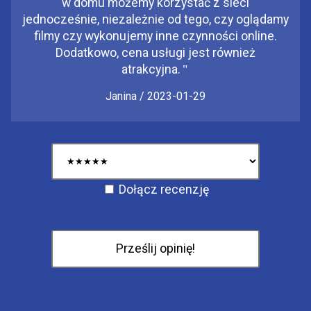
w domu możemy korzystać z sieci
jednocześnie, niezależnie od tego, czy oglądamy
filmy czy wykonujemy inne czynności online.
Dodatkowo, cena usługi jest również
atrakcyjna.
"
Janina / 2023-01-29
Dołącz recenzję