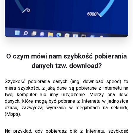
O czym mówi nam szybkość pobierania
danych tzw. download?
Szybkość pobierania danych (ang. download speed) to
miara szybkości, z jaką dane są pobierane z Internetu na
twój komputer lub inny urządzenie. Mierzy ona ilość
danych, które mogą być pobrane z Internetu w jednostce
czasu, zazwyczaj wyrażaną w megabitach na sekundę
(Mbps).
Na przykład, gdy pobierasz plik z Internetu, szybkość